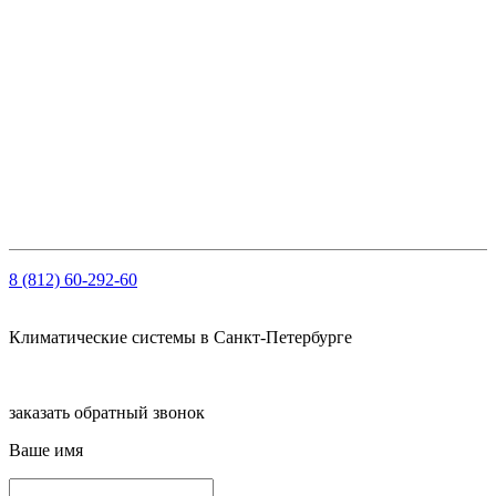
Телефон:
+7 (812) 60-292-60
Электронная почта:
info@klimatema.ru
Реквизиты
ООО "НОРД"
ОГРН: 1147847103909
ИНН: 7810459780
КПП 781001001
Рсч: 40702810210000061563 в АО «Тинькофф Банк»
8 (812) 60-292-60
Климатические системы в Санкт-Петербурге
заказать обратный звонок
Ваше имя