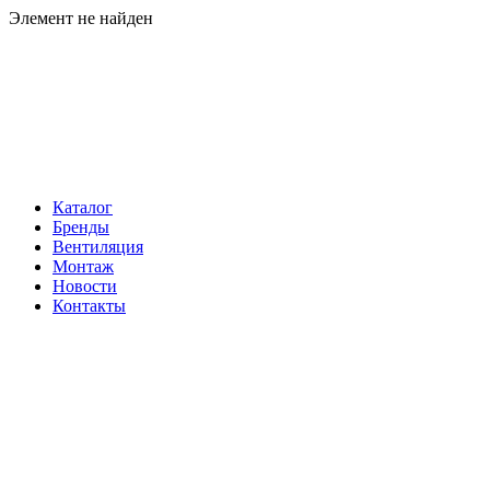
Элемент не найден
Навигация
Каталог
Бренды
Вентиляция
Монтаж
Новости
Контакты
Контакты
Телефон:
+7 (812) 60-292-60
Электронная почта:
info@klimatema.ru
Реквизиты
ООО "НОРД"