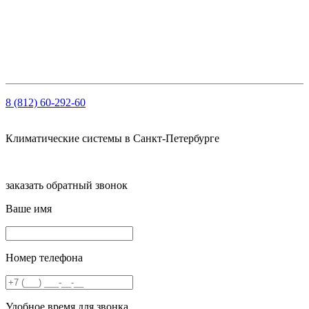
ОГРН: 1147847103909
ИНН: 7810459780
КПП 781001001
Рсч: 40702810210000061563 в АО «Тинькофф Банк»
8 (812) 60-292-60
Климатические системы в Санкт-Петербурге
заказать обратный звонок
Ваше имя
Номер телефона
Удобное время для звонка