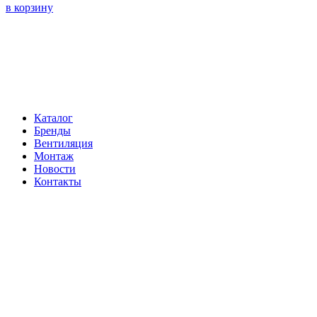
в корзину
Навигация
Каталог
Бренды
Вентиляция
Монтаж
Новости
Контакты
Контакты
Телефон:
+7 (812) 60-292-60
Электронная почта:
info@klimatema.ru
Реквизиты
ООО "НОРД"
ОГРН: 1147847103909