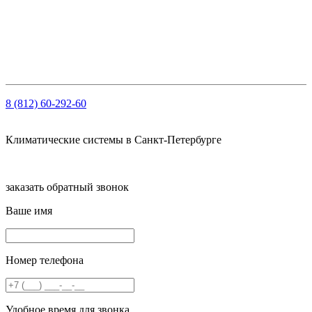
ОГРН: 1147847103909
ИНН: 7810459780
КПП 781001001
Рсч: 40702810210000061563 в АО «Тинькофф Банк»
8 (812) 60-292-60
Климатические системы в Санкт-Петербурге
заказать обратный звонок
Ваше имя
Номер телефона
Удобное время для звонка