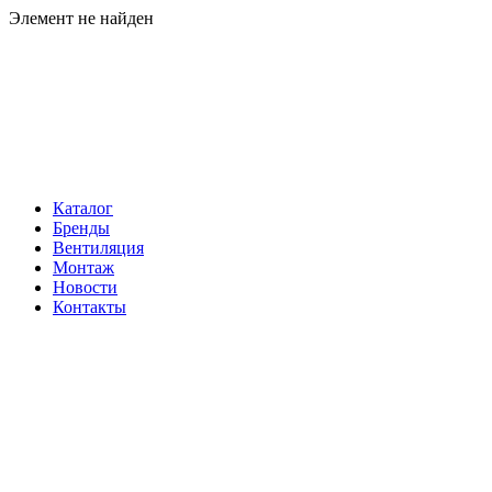
Элемент не найден
Навигация
Каталог
Бренды
Вентиляция
Монтаж
Новости
Контакты
Контакты
Телефон:
+7 (812) 60-292-60
Электронная почта:
info@klimatema.ru
Реквизиты
ООО "НОРД"