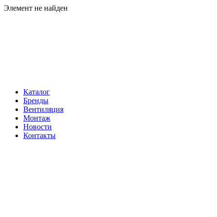
Элемент не найден
Навигация
Каталог
Бренды
Вентиляция
Монтаж
Новости
Контакты
Контакты
Телефон:
+7 (812) 60-292-60
Электронная почта:
info@klimatema.ru
Реквизиты
ООО "НОРД"