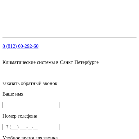
ОГРН: 1147847103909
ИНН: 7810459780
КПП 781001001
Рсч: 40702810210000061563 в АО «Тинькофф Банк»
8 (812) 60-292-60
Климатические системы в Санкт-Петербурге
заказать обратный звонок
Ваше имя
Номер телефона
Удобное время для звонка