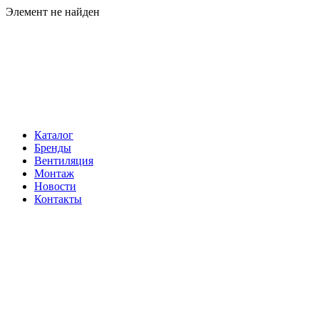
Элемент не найден
Навигация
Каталог
Бренды
Вентиляция
Монтаж
Новости
Контакты
Контакты
Телефон:
+7 (812) 60-292-60
Электронная почта:
info@klimatema.ru
Реквизиты
ООО "НОРД"