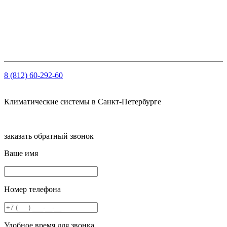
ОГРН: 1147847103909
ИНН: 7810459780
КПП 781001001
Рсч: 40702810210000061563 в АО «Тинькофф Банк»
8 (812) 60-292-60
Климатические системы в Санкт-Петербурге
заказать обратный звонок
Ваше имя
Номер телефона
Удобное время для звонка