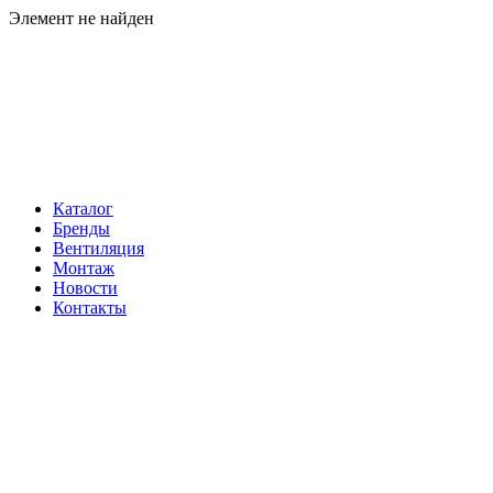
Элемент не найден
Навигация
Каталог
Бренды
Вентиляция
Монтаж
Новости
Контакты
Контакты
Телефон:
+7 (812) 60-292-60
Электронная почта:
info@klimatema.ru
Реквизиты
ООО "НОРД"