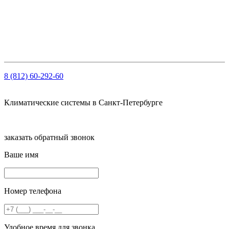
ОГРН: 1147847103909
ИНН: 7810459780
КПП 781001001
Рсч: 40702810210000061563 в АО «Тинькофф Банк»
8 (812) 60-292-60
Климатические системы в Санкт-Петербурге
заказать обратный звонок
Ваше имя
Номер телефона
Удобное время для звонка