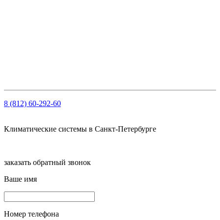
Реквизиты
ООО "НОРД"
ОГРН: 1147847103909
ИНН: 7810459780
КПП 781001001
Рсч: 40702810210000061563 в АО «Тинькофф Банк»
8 (812) 60-292-60
Климатические системы в Санкт-Петербурге
заказать обратный звонок
Ваше имя
Номер телефона