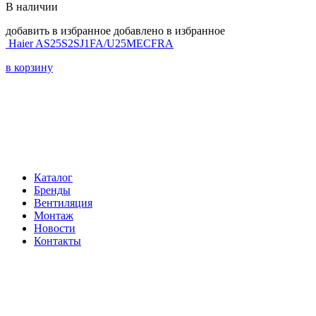
В наличии
добавить в избранное
добавлено в избранное
Haier AS25S2SJ1FA/U25MECFRA
в корзину
Навигация
Каталог
Бренды
Вентиляция
Монтаж
Новости
Контакты
Контакты
Телефон:
+7 (812) 60-292-60
Электронная почта:
info@klimatema.ru