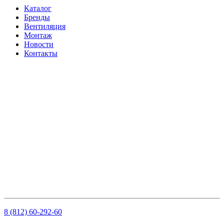
Каталог
Бренды
Вентиляция
Монтаж
Новости
Контакты
Контакты
Телефон:
+7 (812) 60-292-60
Электронная почта:
info@klimatema.ru
Реквизиты
ООО "НОРД"
ОГРН: 1147847103909
ИНН: 7810459780
КПП 781001001
Рсч: 40702810210000061563 в АО «Тинькофф Банк»
8 (812) 60-292-60