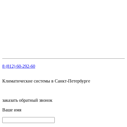
Электронная почта:
info@klimatema.ru
Реквизиты
ООО "НОРД"
ОГРН: 1147847103909
ИНН: 7810459780
КПП 781001001
Рсч: 40702810210000061563 в АО «Тинькофф Банк»
8 (812) 60-292-60
Климатические системы в Санкт-Петербурге
заказать обратный звонок
Ваше имя