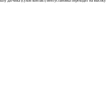
алу датчика (сухой контакт) вентустановка переходит на высок