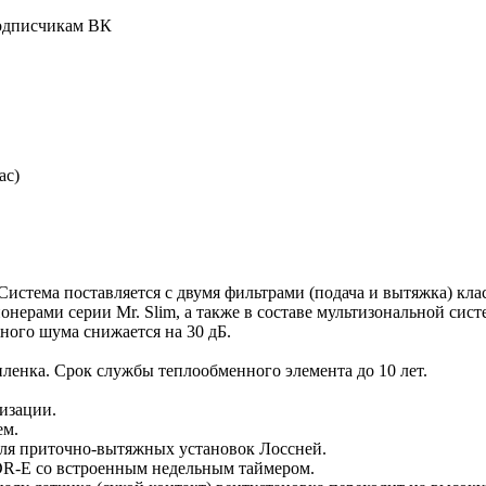
подписчикам ВК
ас)
истема поставляется с двумя фильтрами (подача и вытяжка) кла
онерами серии Mr. Slim, а также в составе мультизональной сис
ного шума снижается на 30 дБ.
пленка. Срок службы теплообменного элемента до 10 лет.
изации.
ем.
для приточно-вытяжных установок Лоссней.
DR-E со встроенным недельным таймером.