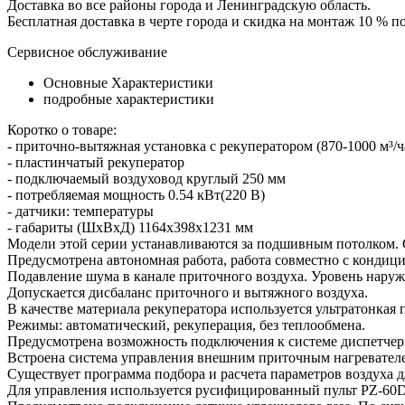
Доставка во все районы города и Ленинградскую область.
Бесплатная доставка в черте города и скидка на монтаж 10 % 
Сервисное обслуживание
Основные Характеристики
подробные характеристики
Коротко о товаре:
- приточно-вытяжная установка с рекуператором (870-1000 м³/ч
- пластинчатый рекуператор
- подключаемый воздуховод круглый 250 мм
- потребляемая мощность 0.54 кВт(220 В)
- датчики: температуры
- габариты (ШхВхД) 1164x398x1231 мм
Модели этой серии устанавливаются за подшивным потолком. С
Предусмотрена автономная работа, работа совместно с кондици
Подавление шума в канале приточного воздуха. Уровень наруж
Допускается дисбаланс приточного и вытяжного воздуха.
В качестве материала рекуператора используется ультратонкая 
Режимы: автоматический, рекуперация, без теплообмена.
Предусмотрена возможность подключения к системе диспетчер
Встроена система управления внешним приточным нагревател
Существует программа подбора и расчета параметров воздуха 
Для управления используется русифицированный пульт PZ-60