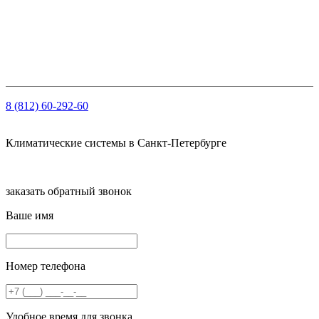
ОГРН: 1147847103909
ИНН: 7810459780
КПП 781001001
Рсч: 40702810210000061563 в АО «Тинькофф Банк»
8 (812) 60-292-60
Климатические системы в Санкт-Петербурге
заказать обратный звонок
Ваше имя
Номер телефона
Удобное время для звонка