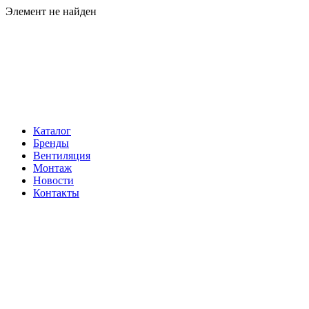
Элемент не найден
Навигация
Каталог
Бренды
Вентиляция
Монтаж
Новости
Контакты
Контакты
Телефон:
+7 (812) 60-292-60
Электронная почта:
info@klimatema.ru
Реквизиты
ООО "НОРД"