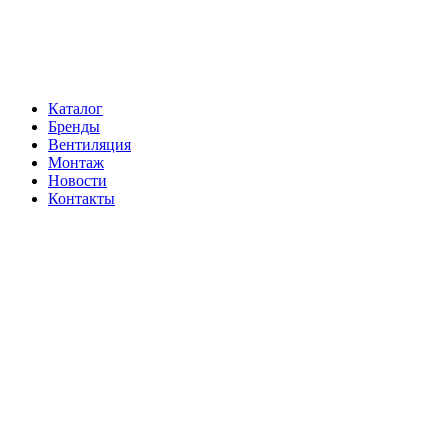
Навигация
Каталог
Бренды
Вентиляция
Монтаж
Новости
Контакты
Контакты
Телефон:
+7 (812) 60-292-60
Электронная почта:
info@klimatema.ru
Реквизиты
ООО "НОРД"
ОГРН: 1147847103909
ИНН: 7810459780
КПП 781001001
Рсч: 40702810210000061563 в АО «Тинькофф Банк»