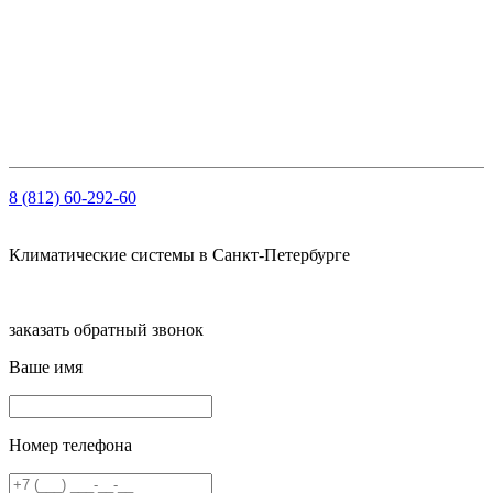
ООО "НОРД"
ОГРН: 1147847103909
ИНН: 7810459780
КПП 781001001
Рсч: 40702810210000061563 в АО «Тинькофф Банк»
8 (812) 60-292-60
Климатические системы в Санкт-Петербурге
заказать обратный звонок
Ваше имя
Номер телефона