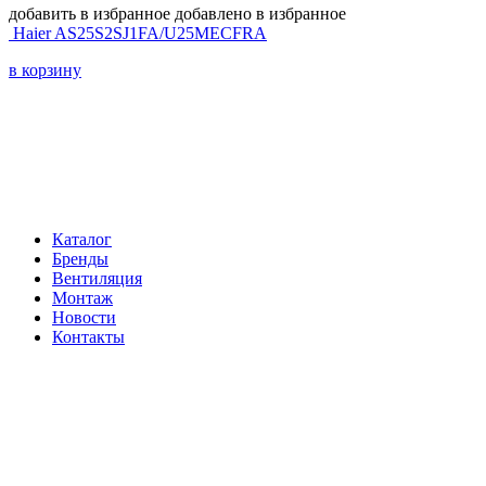
добавить в избранное
добавлено в избранное
Haier AS25S2SJ1FA/U25MECFRA
в корзину
Навигация
Каталог
Бренды
Вентиляция
Монтаж
Новости
Контакты
Контакты
Телефон:
+7 (812) 60-292-60
Электронная почта:
info@klimatema.ru
Реквизиты